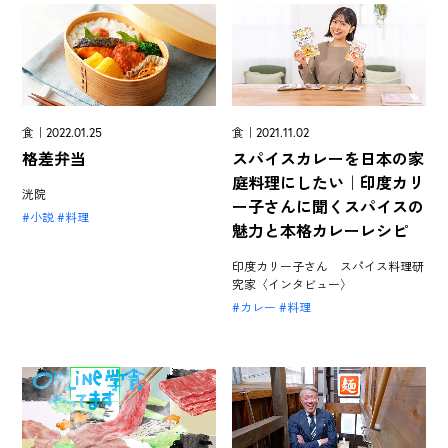
食｜2022.01.25
食｜2021.11.02
格差弁当
スパイスカレーを日本の家
庭料理にしたい｜印度カリ
洸院
ー子さんに聞くスパイスの
小説
料理
魅力と本格カレーレシピ
印度カリー子さん スパイス料理研
究家〈インタビュー〉
カレー
料理