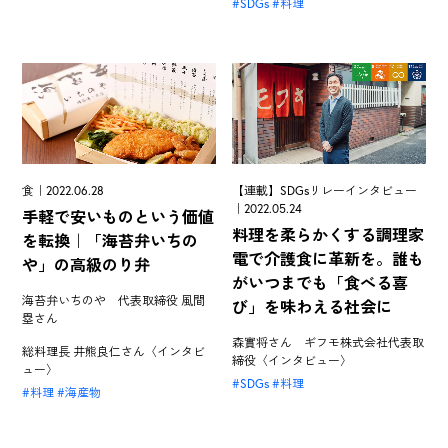
SDGs
料理
食｜2022.06.28
【連載】SDGsリレーインタビュー
｜2022.05.24
手軽で安いものという価値
料理を柔らかくする調理家
を転換｜「海苔弁いちの
電で介護食に革新を。誰も
や」の高級のり弁
がいつまでも「食べる喜
海苔弁いちのや 代表取締役 風間
び」を味わえる社会に
塁さん
森實将さん ギフモ株式会社代表取
総料理長 井熊良仁さん〈インタビ
締役〈インタビュー〉
ュー〉
SDGs
料理
料理
海産物