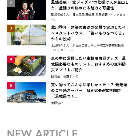
鳳蝶美成｜"盆ジョヴィ"の仕掛け人が見出し
2
た、盆踊りの秘めたる魅力と可能性
鳳蝶美成さん 日本民踊 鳳蝶流 家元師範〈インタビュ
ー〉
北川啓介｜建築の真逆の発想で実現したイ
3
ンスタントハウス。「強いものをつくる」
からの脱却
北川啓介さん 名古屋工業大学大学院工学研究科教授
〈インタビュー〉
車の中に常備したい車載用防災グッズ｜最
4
低限必要なものリスト。おすすめの無料防
災アプリもご紹介
防災士：矢野きくの
買い物ってこんなに楽しかった！？ 最先端
5
のご当地スーパー「BLΛNDE研究学園店」
（茨城県つく...
菅原佳己
NEW ARTICLE