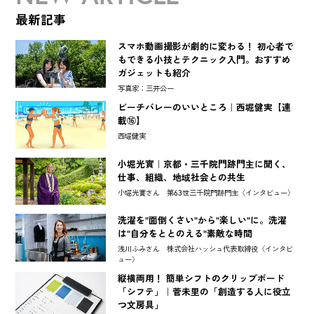
最新記事
スマホ動画撮影が劇的に変わる！ 初心者で
もできる小技とテクニック入門。おすすめ
ガジェットも紹介
写真家：三井公一
ビーチバレーのいいところ｜西堀健実【連
載⑯】
西堀健実
小堀光實｜京都・三千院門跡門主に聞く、
仕事、組織、地域社会との共生
小堀光實さん 第63世三千院門跡門主〈インタビュー〉
洗濯を"面倒くさい"から"楽しい"に。洗濯
は"自分をととのえる"素敵な時間
浅川ふみさん 株式会社ハッシュ代表取締役〈インタビ
ュー〉
縦横両用！ 簡単シフトのクリップボード
「シフテ」｜菅未里の「創造する人に役立
つ文房具」