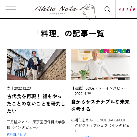
「料理」の記事一覧
食｜2022.12.20
【連載】SDGsリレーインタビュー
｜2022.11.29
古代食を再現！ 誰もやっ
食からサステナブルな未来
たことのないことを研究し
を考える
たい
杉浦仁志さん ONODERA GROUP
三舟隆之さん 東京医療保健大学教
エグゼクティブシェフ〈インタビュ
授〈インタビュー〉
ー〉
料理
研究