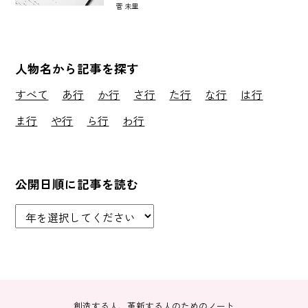
菅 未里
人物名から記事を探す
すべて
あ行
か行
さ行
た行
な行
は行
ま行
や行
ら行
わ行
公開日順に記事を読む
創造する人、革新する人のためのノート