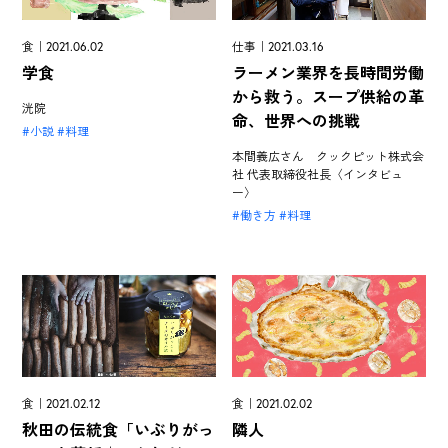
食｜2021.06.02
仕事｜2021.03.16
学食
ラーメン業界を長時間労働
から救う。スープ供給の革
洸院
命、世界への挑戦
小説
料理
本間義広さん クックピット株式会
社 代表取締役社長〈インタビュ
ー〉
働き方
料理
食｜2021.02.12
食｜2021.02.02
秋田の伝統食「いぶりがっ
隣人