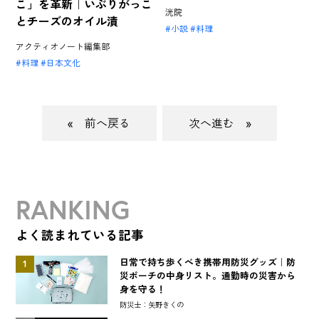
こ」を革新｜いぶりがっこ
洸院
とチーズのオイル漬
小説
料理
アクティオノート編集部
料理
日本文化
«
»
RANKING
よく読まれている記事
日常で持ち歩くべき携帯用防災グッズ｜防
1
災ポーチの中身リスト。通勤時の災害から
身を守る！
防災士：矢野きくの