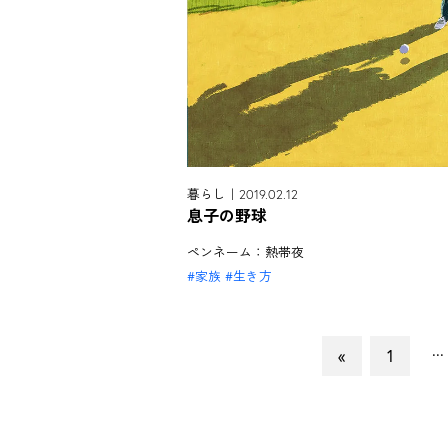
暮らし｜2019.02.12
息子の野球
ペンネーム：熱帯夜
家族
生き方
...
«
1