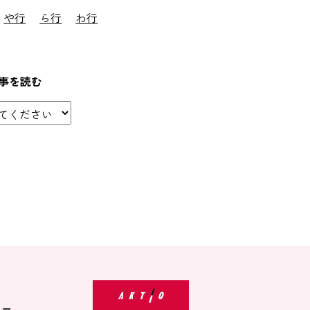
や行
ら行
わ行
事を読む