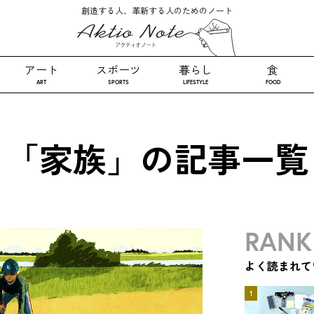
創造する人、革新する人のためのノート
アート
スポーツ
暮らし
食
ART
SPORTS
LIFESTYLE
FOOD
「家族」の記事一覧
RANK
よく読まれて
1