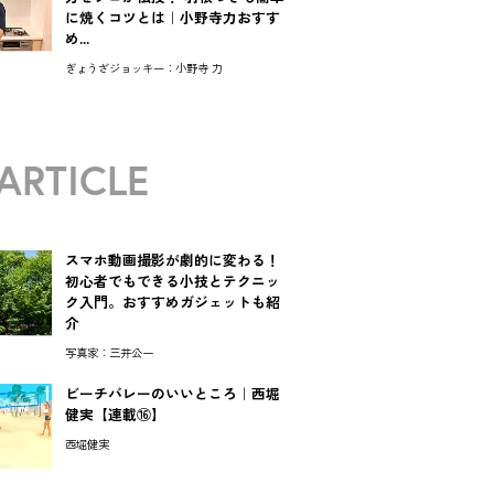
に焼くコツとは｜小野寺力おすす
め...
ぎょうざジョッキー：小野寺 力
ARTICLE
スマホ動画撮影が劇的に変わる！
初心者でもできる小技とテクニッ
ク入門。おすすめガジェットも紹
介
写真家：三井公一
ビーチバレーのいいところ｜西堀
健実【連載⑯】
西堀健実