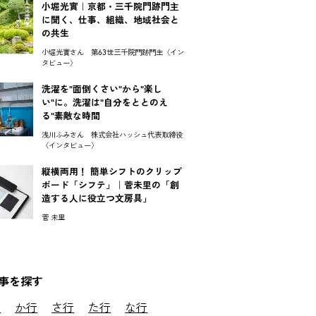
小堀光實｜京都・三千院門跡門主
に聞く、仕事、組織、地域社会と
の共生
小堀光實さん 第63世三千院門跡門主〈イン
タビュー〉
洗濯を"面倒くさい"から"楽し
い"に。洗濯は"自分をととのえ
る"素敵な時間
浅川ふみさん 株式会社ハッシュ代表取締役
〈インタビュー〉
縦横両用！ 簡単シフトのクリップ
ボード「シフテ」｜菅未里の「創
造する人に役立つ文房具」
菅 未里
事を探す
行
か行
さ行
た行
な行