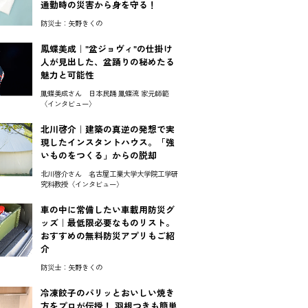
通勤時の災害から身を守る！
防災士：矢野きくの
鳳蝶美成｜"盆ジョヴィ"の仕掛け
人が見出した、盆踊りの秘めたる
魅力と可能性
鳳蝶美成さん 日本民踊 鳳蝶流 家元師範
〈インタビュー〉
北川啓介｜建築の真逆の発想で実
現したインスタントハウス。「強
いものをつくる」からの脱却
北川啓介さん 名古屋工業大学大学院工学研
究科教授〈インタビュー〉
車の中に常備したい車載用防災グ
ッズ｜最低限必要なものリスト。
おすすめの無料防災アプリもご紹
介
防災士：矢野きくの
冷凍餃子のパリッとおいしい焼き
方をプロが伝授！ 羽根つきも簡単