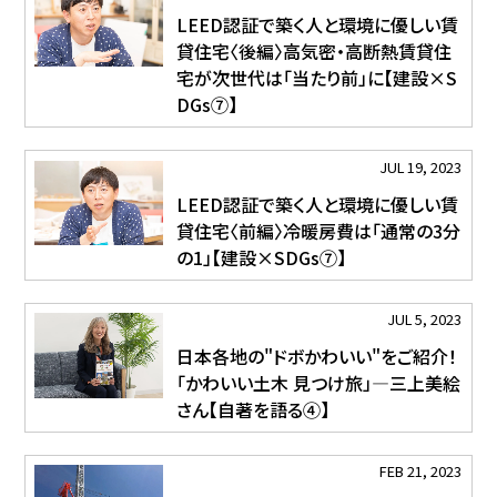
LEED認証で築く人と環境に優しい賃
貸住宅〈後編〉高気密・高断熱賃貸住
宅が次世代は「当たり前」に【建設×S
DGs⑦】
JUL 19, 2023
LEED認証で築く人と環境に優しい賃
貸住宅〈前編〉冷暖房費は「通常の3分
の1」【建設×SDGs⑦】
JUL 5, 2023
日本各地の"ドボかわいい"をご紹介！
「かわいい土木 見つけ旅」―三上美絵
さん【自著を語る④】
FEB 21, 2023