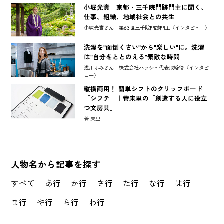
小堀光實｜京都・三千院門跡門主に聞く、
仕事、組織、地域社会との共生
小堀光實さん 第63世三千院門跡門主〈インタビュー〉
洗濯を"面倒くさい"から"楽しい"に。洗濯
は"自分をととのえる"素敵な時間
浅川ふみさん 株式会社ハッシュ代表取締役〈インタビ
ュー〉
縦横両用！ 簡単シフトのクリップボード
「シフテ」｜菅未里の「創造する人に役立
つ文房具」
菅 未里
人物名から記事を探す
すべて
あ行
か行
さ行
た行
な行
は行
ま行
や行
ら行
わ行