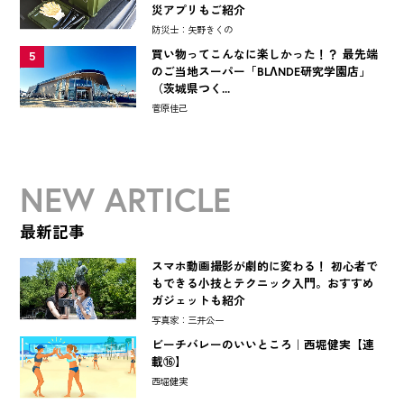
災アプリもご紹介
防災士：矢野きくの
買い物ってこんなに楽しかった！？ 最先端
5
のご当地スーパー「BLΛNDE研究学園店」
（茨城県つく...
菅原佳己
NEW ARTICLE
最新記事
スマホ動画撮影が劇的に変わる！ 初心者で
もできる小技とテクニック入門。おすすめ
ガジェットも紹介
写真家：三井公一
ビーチバレーのいいところ｜西堀健実【連
載⑯】
西堀健実