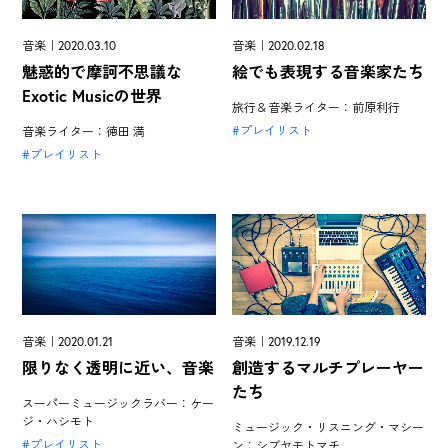
音楽｜2020.03.10
音楽｜2020.02.18
魅惑的で摩訶不思議な
絵でも表現する音楽家たち
Exotic Musicの世界
旅行＆音楽ライター：前原利行
プレイリスト
音楽ライター：徳田 満
プレイリスト
音楽｜2020.01.21
音楽｜2019.12.19
限りなく透明に近い、音楽
創造するマルチプレーヤー
たち
スーパーミュージックラバー：ケー
ジ・ハシモト
ミュージック・リスニング・マシー
プレイリスト
ン：シブヤモトマチ