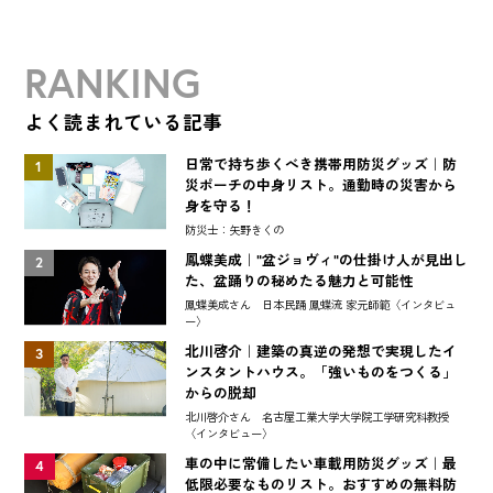
RANKING
よく読まれている記事
日常で持ち歩くべき携帯用防災グッズ｜防
1
災ポーチの中身リスト。通勤時の災害から
身を守る！
防災士：矢野きくの
鳳蝶美成｜"盆ジョヴィ"の仕掛け人が見出し
2
た、盆踊りの秘めたる魅力と可能性
鳳蝶美成さん 日本民踊 鳳蝶流 家元師範〈インタビュ
ー〉
北川啓介｜建築の真逆の発想で実現したイ
3
ンスタントハウス。「強いものをつくる」
からの脱却
北川啓介さん 名古屋工業大学大学院工学研究科教授
〈インタビュー〉
車の中に常備したい車載用防災グッズ｜最
4
低限必要なものリスト。おすすめの無料防