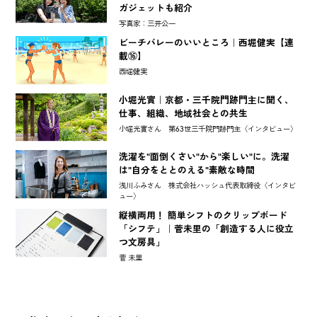
ガジェットも紹介
写真家：三井公一
ビーチバレーのいいところ｜西堀健実【連
載⑯】
西堀健実
小堀光實｜京都・三千院門跡門主に聞く、
仕事、組織、地域社会との共生
小堀光實さん 第63世三千院門跡門主〈インタビュー〉
洗濯を"面倒くさい"から"楽しい"に。洗濯
は"自分をととのえる"素敵な時間
浅川ふみさん 株式会社ハッシュ代表取締役〈インタビ
ュー〉
縦横両用！ 簡単シフトのクリップボード
「シフテ」｜菅未里の「創造する人に役立
つ文房具」
菅 未里