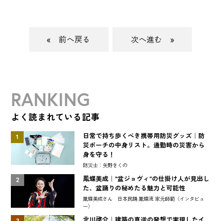
«
»
RANKING
よく読まれている記事
日常で持ち歩くべき携帯用防災グッズ｜防
1
災ポーチの中身リスト。通勤時の災害から
身を守る！
防災士：矢野きくの
鳳蝶美成｜"盆ジョヴィ"の仕掛け人が見出し
2
た、盆踊りの秘めたる魅力と可能性
鳳蝶美成さん 日本民踊 鳳蝶流 家元師範〈インタビュ
ー〉
北川啓介｜建築の真逆の発想で実現したイ
3