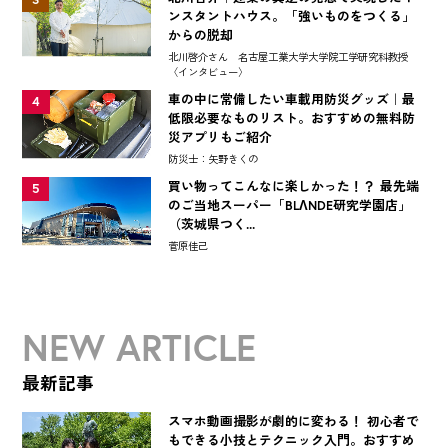
ンスタントハウス。「強いものをつくる」
からの脱却
北川啓介さん 名古屋工業大学大学院工学研究科教授
〈インタビュー〉
車の中に常備したい車載用防災グッズ｜最
4
低限必要なものリスト。おすすめの無料防
災アプリもご紹介
防災士：矢野きくの
買い物ってこんなに楽しかった！？ 最先端
5
のご当地スーパー「BLΛNDE研究学園店」
（茨城県つく...
菅原佳己
NEW ARTICLE
最新記事
スマホ動画撮影が劇的に変わる！ 初心者で
もできる小技とテクニック入門。おすすめ