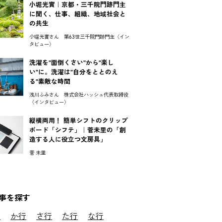
小堀光實｜京都・三千院門跡門主
に聞く、仕事、組織、地域社会と
の共生
小堀光實さん 第63世三千院門跡門主〈イン
タビュー〉
洗濯を"面倒くさい"から"楽し
い"に。洗濯は"自分をととのえ
る"素敵な時間
浅川ふみさん 株式会社ハッシュ代表取締役
〈インタビュー〉
縦横両用！ 簡単シフトのクリップ
ボード「シフテ」｜菅未里の「創
造する人に役立つ文房具」
菅 未里
事を探す
行
か行
さ行
た行
な行