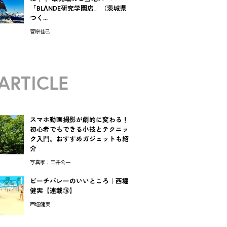
「BLΛNDE研究学園店」（茨城県
つく...
菅原佳己
ARTICLE
スマホ動画撮影が劇的に変わる！
初心者でもできる小技とテクニッ
ク入門。おすすめガジェットも紹
介
写真家：三井公一
ビーチバレーのいいところ｜西堀
健実【連載⑯】
西堀健実