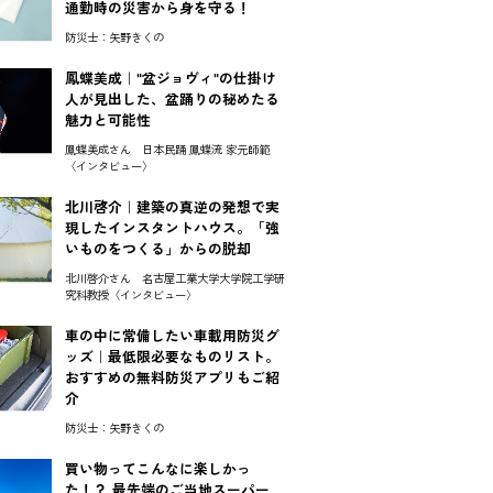
通勤時の災害から身を守る！
防災士：矢野きくの
鳳蝶美成｜"盆ジョヴィ"の仕掛け
人が見出した、盆踊りの秘めたる
魅力と可能性
鳳蝶美成さん 日本民踊 鳳蝶流 家元師範
〈インタビュー〉
北川啓介｜建築の真逆の発想で実
現したインスタントハウス。「強
いものをつくる」からの脱却
北川啓介さん 名古屋工業大学大学院工学研
究科教授〈インタビュー〉
車の中に常備したい車載用防災グ
ッズ｜最低限必要なものリスト。
おすすめの無料防災アプリもご紹
介
防災士：矢野きくの
買い物ってこんなに楽しかっ
た！？ 最先端のご当地スーパー