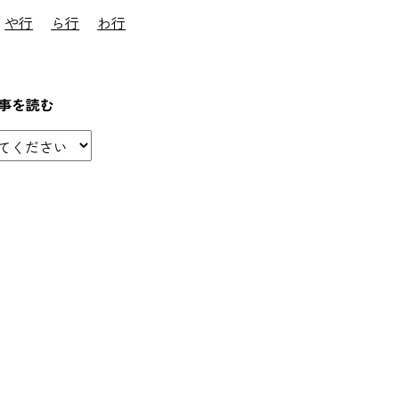
や行
ら行
わ行
事を読む