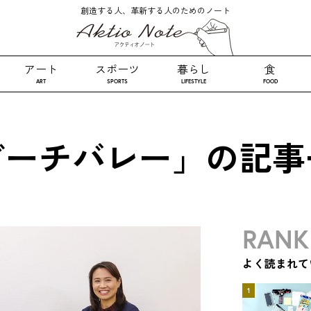
創造する人、革新する人のためのノート
アート
スポーツ
暮らし
食
ART
SPORTS
LIFESTYLE
FOOD
ビーチバレー」の記事
RANK
よく読まれて
1