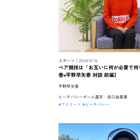
スポーツ｜2024.01.16
ペア競技は「お互いに何が必要で何
香×平野早矢香 対談 前編】
平野早矢香
ビーチバレーボール選手：坂口由里香
アスリート
ビーチバレー