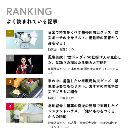
RANKING
よく読まれている記事
日常で持ち歩くべき携帯用防災グッズ｜防
1
災ポーチの中身リスト。通勤時の災害から
身を守る！
防災士：矢野きくの
鳳蝶美成｜"盆ジョヴィ"の仕掛け人が見出し
2
た、盆踊りの秘めたる魅力と可能性
鳳蝶美成さん 日本民踊 鳳蝶流 家元師範〈インタビュ
ー〉
車の中に常備したい車載用防災グッズ｜最
3
低限必要なものリスト。おすすめの無料防
災アプリもご紹介
防災士：矢野きくの
北川啓介｜建築の真逆の発想で実現したイ
4
ンスタントハウス。「強いものをつくる」
からの脱却
北川啓介さん 名古屋工業大学大学院工学研究科教授
〈インタビュー〉