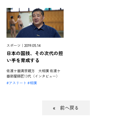
スポーツ｜2019.05.14
日本の国技、その次代の担
い手を育成する
佐渡ケ嶽満宗親方 大相撲 佐渡ケ
嶽部屋師匠13代〈インタビュー〉
アスリート
相撲
«