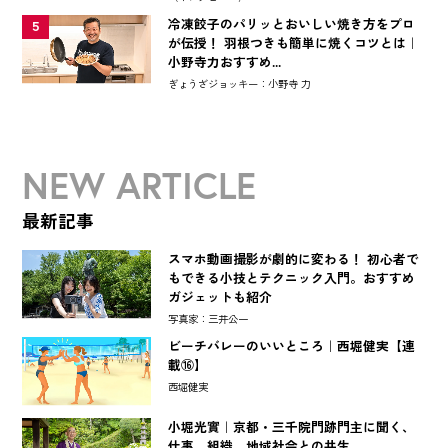
冷凍餃子のパリッとおいしい焼き方をプロ
5
が伝授！ 羽根つきも簡単に焼くコツとは｜
小野寺力おすすめ...
ぎょうざジョッキー：小野寺 力
NEW ARTICLE
最新記事
スマホ動画撮影が劇的に変わる！ 初心者で
もできる小技とテクニック入門。おすすめ
ガジェットも紹介
写真家：三井公一
ビーチバレーのいいところ｜西堀健実【連
載⑯】
西堀健実
小堀光實｜京都・三千院門跡門主に聞く、
仕事、組織、地域社会との共生