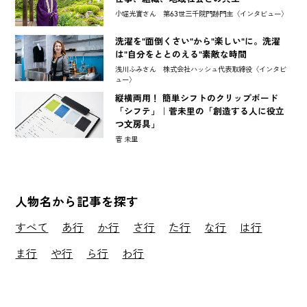
小堀光實さん 第63世三千院門跡門主〈インタビュー〉
洗濯を"面倒くさい"から"楽しい"に。洗濯
は"自分をととのえる"素敵な時間
浅川ふみさん 株式会社ハッシュ代表取締役〈インタビ
ュー〉
縦横両用！ 簡単シフトのクリップボード
「シフテ」｜菅未里の「創造する人に役立
つ文房具」
菅 未里
人物名から記事を探す
すべて
あ行
か行
さ行
た行
な行
は行
ま行
や行
ら行
わ行